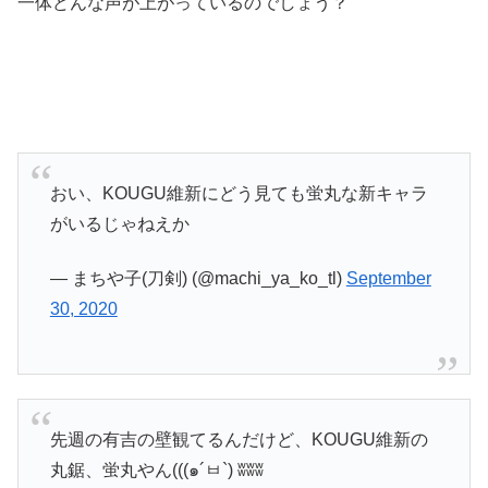
一体どんな声が上がっているのでしょう？
おい、KOUGU維新にどう見ても蛍丸な新キャラ
がいるじゃねえか
— まちや子(刀剣) (@machi_ya_ko_tl)
September
30, 2020
先週の有吉の壁観てるんだけど、KOUGU維新の
丸鋸、蛍丸やん(((๑´ㅂ`) ʬʬʬ