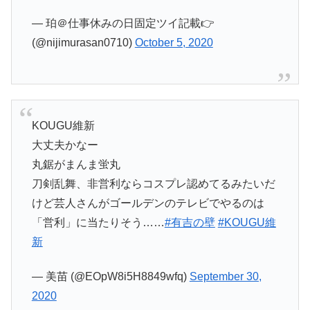
— 珀＠仕事休みの日固定ツイ記載👉
(@nijimurasan0710)
October 5, 2020
KOUGU維新
大丈夫かなー
丸鋸がまんま蛍丸
刀剣乱舞、非営利ならコスプレ認めてるみたいだ
けど芸人さんがゴールデンのテレビでやるのは
「営利」に当たりそう……
#有吉の壁
#KOUGU維
新
— 美苗 (@EOpW8i5H8849wfq)
September 30,
2020