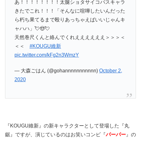
あ！！！！！！！！太腿ショタサイコパスキャラ
きたでこれ！！！「そんなに喧嘩したいんだった
ら朽ち果てるまで殴りあっちゃえばいいじゃんキ
ャハハ」💘😍💘
天然巻尺くんと絡んでくれええええええ＞＞＞＜
＜＜
#KOUGU維新
pic.twitter.com/kFg2n3WmzY
— 大森ごはん (@gohannnnnnnnnnn)
October 2,
2020
『KOUGU維新』の新キャラクターとして登場した『丸
鋸』ですが、演じているのはお笑いコンビ『
パーパー
』の