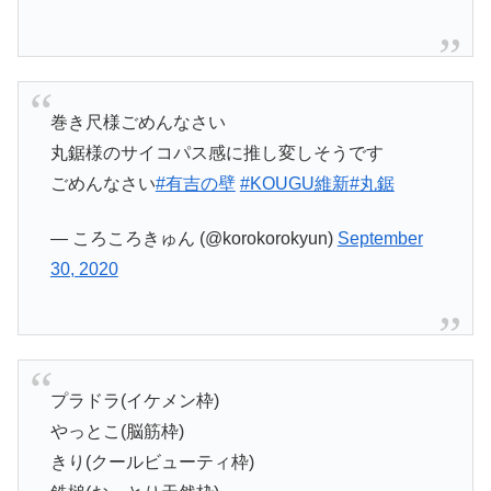
巻き尺様ごめんなさい
丸鋸様のサイコパス感に推し変しそうです
ごめんなさい
#有吉の壁
#KOUGU維新
#丸鋸
— ころころきゅん (@korokorokyun)
September
30, 2020
プラドラ(イケメン枠)
やっとこ(脳筋枠)
きり(クールビューティ枠)