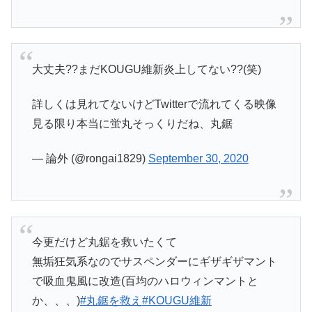
大丈夫??まだKOUGU維新炎上してない??(笑)
詳しくは見れてないけどTwitterで流れてくる映像
見る限り本当に蛍丸そっくりだね、丸鋸
— 論外 (@rongai1829)
September 30, 2020
今更だけど丸鋸を救いたくて
無垢狂気系なのでサスペンダーにギザギザマント
で吸血鬼風に改造(百均のハロウィンマントと
か、、、)
#丸鋸を救え
#KOUGU維新