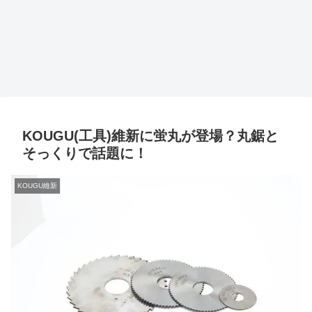
KOUGU(工具)維新に蛍丸が登場？丸鋸と
そっくりで話題に！
KOUGU維新