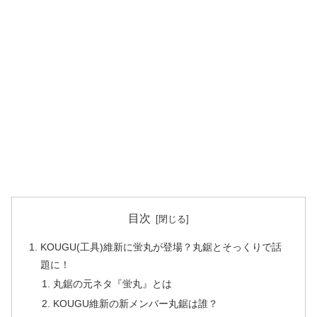
目次
KOUGU(工具)維新に蛍丸が登場？丸鋸とそっくりで話
題に！
丸鋸の元ネタ『蛍丸』とは
KOUGU維新の新メンバー丸鋸は誰？