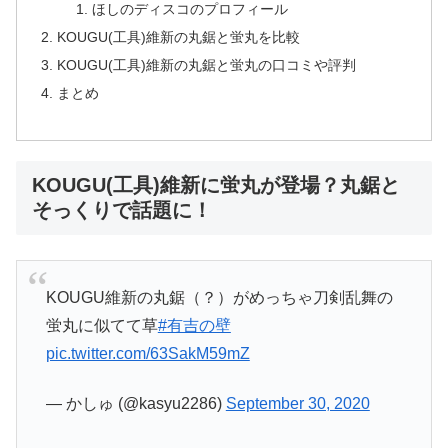
ほしのディスコのプロフィール
KOUGU(工具)維新の丸鋸と蛍丸を比較
KOUGU(工具)維新の丸鋸と蛍丸の口コミや評判
まとめ
KOUGU(工具)維新に蛍丸が登場？丸鋸と
そっくりで話題に！
KOUGU維新の丸鋸（？）がめっちゃ刀剣乱舞の
蛍丸に似てて草
#有吉の壁
pic.twitter.com/63SakM59mZ
— かしゅ (@kasyu2286)
September 30, 2020