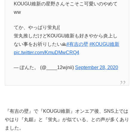
KOUGU維新の星野さんそこそこ可愛いのやめて
ww
てか、やっぱり蛍丸((
蛍丸推しだけどKOUGU維新も好きやから炎上し
ない事をお祈りしたい🙏
#有吉の壁
#KOUGU維新
pic.twitter.com/KmuDMwCRQ4
— ぽんた。 (@____12wjnii)
September 28, 2020
『有吉の壁』で『KOUGU維新』オンエア後、SNS上では
やはり『丸鋸』と『蛍丸』が似ている、との声が多くあり
ました。