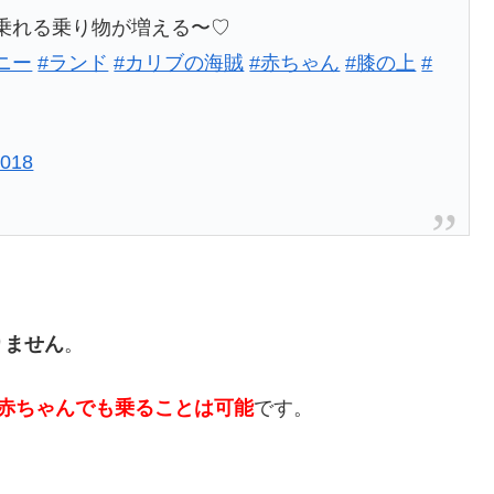
乗れる乗り物が増える〜♡
ニー
#ランド
#カリブの海賊
#赤ちゃん
#膝の上
#
2018
りません
。
赤ちゃんでも乗ることは可能
です。