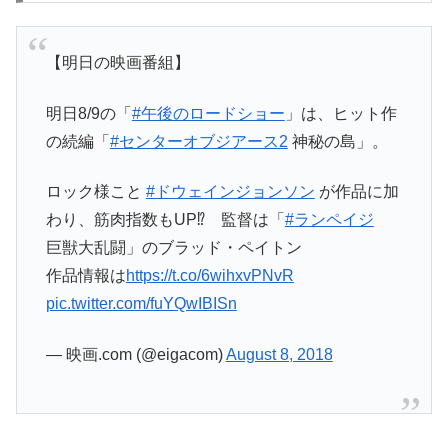
【明日の映画番組】
明日8/9の「
#午後のロードショー
」は、ヒット作
の続編「
#センターオブジアース2
神秘の島」。
ロック様こと
#ドウェインジョンソン
が作品に加
わり、筋肉指数もUP⁉ 監督は「
#ランペイジ
巨獣大乱闘」のブラッド・ペイトン
作品情報は
https://t.co/6wihxvPNvR
pic.twitter.com/fuYQwIBISn
— 映画.com (@eigacom)
August 8, 2018