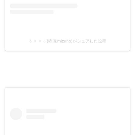
⊹ ✧ ✧ ⊹(@lili.mizuno)がシェアした投稿