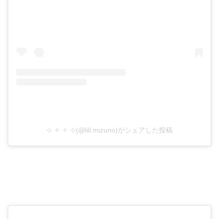
⊹ ✧ ✧ ⊹(@lili.mizuno)がシェアした投稿