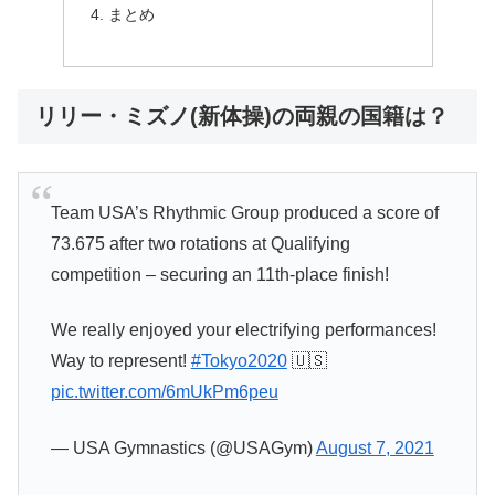
まとめ
リリー・ミズノ(新体操)の両親の国籍は？
Team USA’s Rhythmic Group produced a score of
73.675 after two rotations at Qualifying
competition – securing an 11th-place finish!
We really enjoyed your electrifying performances!
Way to represent!
#Tokyo2020
🇺🇸
pic.twitter.com/6mUkPm6peu
— USA Gymnastics (@USAGym)
August 7, 2021