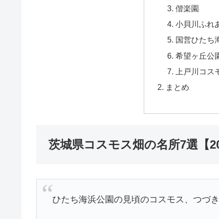
偕楽園
小貝川ふれ
国営ひたち
希望ヶ丘公
上戸川コス
まとめ
茨城県コスモス畑の名所7選【20
ひたち海浜公園の見頃のコスモス、つづ