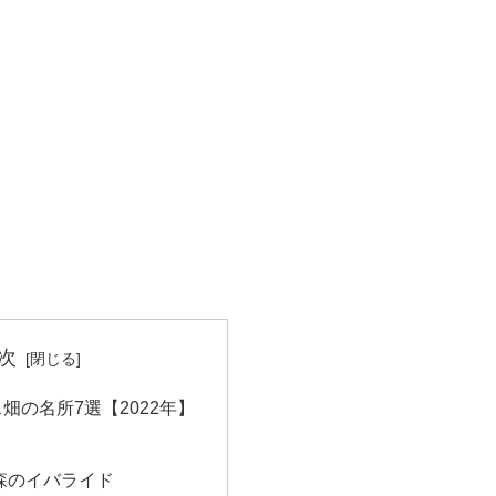
次
畑の名所7選【2022年】
森のイバライド