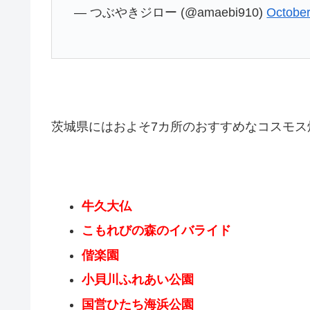
— つぶやきジロー (@amaebi910)
October
茨城県にはおよそ7カ所のおすすめなコスモス
牛久大仏
こもれびの森のイバライド
偕楽園
小貝川ふれあい公園
国営ひたち海浜公園