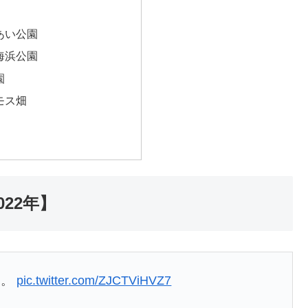
あい公園
海浜公園
園
モス畑
22年】
き。
pic.twitter.com/ZJCTViHVZ7