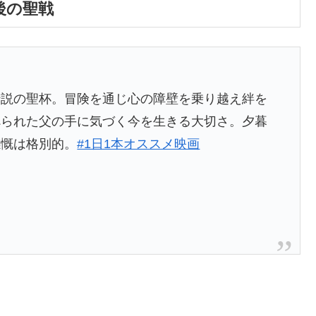
後の聖戦
伝説の聖杯。冒険を通じ心の障壁を乗り越え絆を
べられた父の手に気づく今を生きる大切さ。夕暮
感慨は格別的。
#1日1本オススメ映画