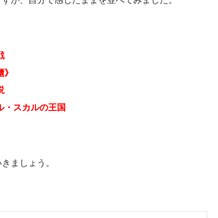
戦
櫃》
説
ル・スカルの王国
いきましょう。