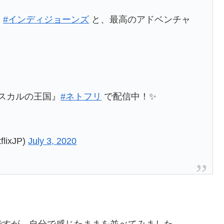
家
#インディジョーンズ
と、最高のアドベンチャ
スカルの王国』
#ネトフリ
で配信中！✨
lixJP)
July 3, 2020
ですが、自分で感じたままを並べてみました。