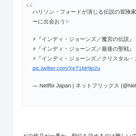
ハリソン・フォードが演じる伝説の冒険
ーに出会おう✨
⚡『インディ・ジョーンズ／魔宮の伝説』
⚡『インディ・ジョーンズ／最後の聖戦』
⚡『インディ・ジョーンズ／クリスタル・
pic.twitter.com/XeT1Mr9p2u
— Netflix Japan | ネットフリックス (@Netf
どの作品が一番か、順位を決めるのは難しい