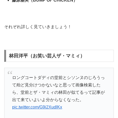
藤原基央（BUMP OF CHICKEN）
それぞれ詳しく見ていきましょう！
林田洋平（お笑い芸人ザ・マミィ）
ロングコートダディの堂前とシソンヌのじろうっ
て殆ど見分けつかないなと思って画像検索した
ら、堂前とザ・マミィの林田が似てるって記事が
出て来ていよいよ分からなくなった。
pic.twitter.com/G9i2XudlKx