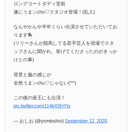
ロングコートダディ堂前
遂にうまンchu♡スタジオ登場！(乱入)
なんやかんや半年くらい出演させていただいてお
ります🏇
(リリーさんが競馬してる若手芸人を現場でスタ
ッフさんに聞かれ、挙げてくださったのがきっか
けとの事)
背景と服の感じが
全然うまンchu♡じゃない(^^)
この後の座王にも出演！
pic.twitter.com/114kX0HYtv
— おしお (@ysmtoshio)
September 12, 2020