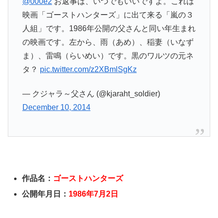
@000e2
お返事は、いつでもいいですよ。これは
映画「ゴーストハンターズ」に出て来る「嵐の３
人組」です。1986年公開の父さんと同い年生まれ
の映画です。左から、雨（あめ）、稲妻（いなず
ま）、雷鳴（らいめい）です。黒のワルツの元ネ
タ？
pic.twitter.com/z2XBmlSgKz
— クジャラ～父さん (@kjaraht_soldier)
December 10, 2014
作品名：
ゴーストハンターズ
公開年月日：
1986年7月2日