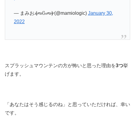
— まみお ̷(̷ ̷=̷ ̷༝̷ ̷ ̷=̷ ̷)̷ (@mamiologic)
January 30,
2022
スプラッシュマウンテンの方が怖いと思った理由を
3つ
挙
げます。
「あなたはそう感じるのね」と思っていただければ、幸い
です。