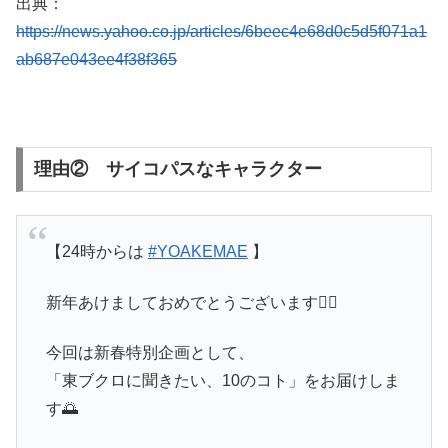
出典：
https://news.yahoo.co.jp/articles/6beec4e68d0c5d5f071a1
ab687e043ee4f38f365
理由② サイコパスなキャラクター
【24時からは
#YOAKEMAE
】
新年あけましておめでとうございます🙇‍♂️
今回は新春特別企画として、
「東ブクロに聞きたい、10のコト」をお届けしま
す🌅