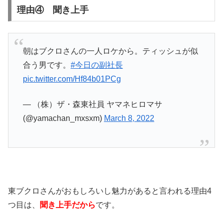
理由④ 聞き上手
朝はブクロさんの一人ロケから。ティッシュが似
合う男です。
#今日の副社長
pic.twitter.com/Hf84b01PCg
— （株）ザ・森東社員 ヤマネヒロマサ
(@yamachan_mxsxm)
March 8, 2022
東ブクロさんがおもしろいし魅力があると言われる理由4
つ目は、
聞き上手だから
です。