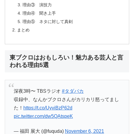
理由③ 演技力
理由④ 聞き上手
理由⑤ ネタに対して真剣
まとめ
東ブクロはおもしろい！魅力ある芸人と言
われる理由5選
深夜3時〜 TBSラジオ
#タダバカ
収録中、なんかブクロさんがカリカリ怒ってまし
た！
https://t.co/UyviBzP62d
pic.twitter.com/dw5QAtspeK
— 福田 展大 (@fuquda)
November 6, 2021