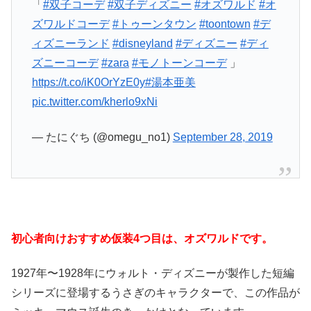
「
#双子コーデ
#双子ディズニー
#オズワルド
#オ
ズワルドコーデ
#トゥーンタウン
#toontown
#デ
ィズニーランド
#disneyland
#ディズニー
#ディ
ズニーコーデ
#zara
#モノトーンコーデ
」
https://t.co/iK0OrYzE0y
#湯本亜美
pic.twitter.com/kherlo9xNi
— たにぐち (@omegu_no1)
September 28, 2019
初心者向けおすすめ仮装4つ目は、オズワルドです。
1927年〜1928年にウォルト・ディズニーが製作した短編
シリーズに登場するうさぎのキャラクターで、この作品が