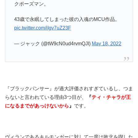
クポーズマン。
43歳で永眠してしまった彼の入魂のMCU作品。
pic.twitter.com/iIgv7uZ23F
— ジャック (@tW9cN0ud4rvmQJI)
May 18, 2022
『ブラックパンサー』が過大評価されすぎているし、つま
らないと言われている理由3つ目が、
『
ティ・チャラが王
になるまでがあっけないから
』
です。
ヴィランであるキルモンガーに対して一度は敗北を喫した