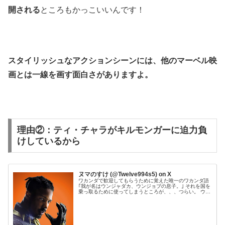
開される
ところもかっこいいんです！
スタイリッシュなアクションシーンには、他のマーベル映
画とは一線を画す面白さがありますよ。
理由②：ティ・チャラがキルモンガーに迫力負
けしているから
ヌマのすけ (@Twelve994s5) on X
ワカンダで歓迎してもらうために覚えた唯一のワカンダ語
｢我が名はウンジャダカ、ウンジョブの息子。｣ それを国を
乗っ取るために使ってしまうところが、、、つらい。 ウン
ジャダカがキルモンガーになった瞬間。 #ブラックパンサ
ー