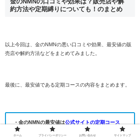
金のNMNの口コミや効果は？販売店や解
約方法や定期縛りについても！のまとめ
以上今回は、金のNMNの悪い口コミや効果、最安値の販
売店や解約方法などをまとめてみました。
最後に、最安値である定期コースの内容をまとめます。
・金のNMNの最安値は
公式サイトの定期コース
・初回は
約81%OFF
で購入できる（
22,834円
ホーム
プライバシーポリシー
お問い合わせ
サイトマップ
→4,298円
）