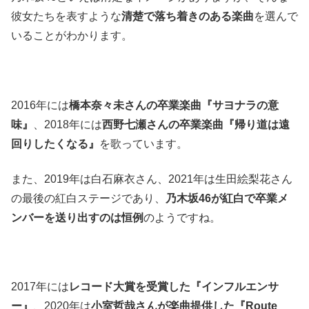
彼女たちを表すような
清楚で落ち着きのある楽曲
を選んで
いることがわかります。
2016年には
橋本奈々未さんの卒業楽曲『サヨナラの意
味』
、2018年には
西野七瀬さんの卒業楽曲『帰り道は遠
回りしたくなる』
を歌っています。
また、2019年は白石麻衣さん、2021年は生田絵梨花さん
の最後の紅白ステージであり、
乃木坂46が紅白で卒業メ
ンバーを送り出すのは恒例
のようですね。
2017年には
レコード大賞を受賞した『インフルエンサ
ー』
、2020年は
小室哲哉さんが楽曲提供した『Route