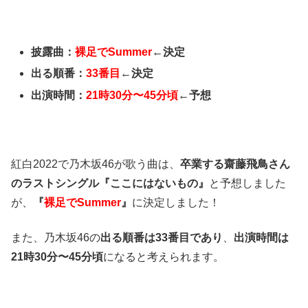
披露曲：
裸足でSummer
←決定
出る順番：
33番目
←決定
出演時間：
21時30分〜45分頃
←予想
紅白2022で乃木坂46が歌う曲は、
卒業する齋藤飛鳥さん
のラストシングル『ここにはないもの』
と予想しました
が、
『
裸足でSummer
』
に決定しました！
また、乃木坂46の
出る順番は33番目であり
、
出演時間は
21時30分〜45分頃
になると考えられます。