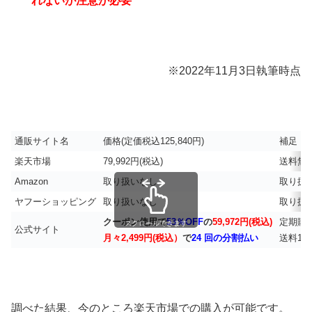
れないが注意が必要
※2022年11月3日執筆時点
通販サイト名
価格(定価税込125,840円)
補足
楽天市場
79,992円(税込)
送料無
Amazon
取り扱いなし
取り扱
ヤフーショッピング
取り扱いなし
取り扱
クーポン使用で
53％OFF
の
59,972円(税込)
定期購
スクロールできます
公式サイト
月々2,499円(税込）
で
24 回の分割払い
送料1,2
調べた結果、今のところ楽天市場での購入が可能です。