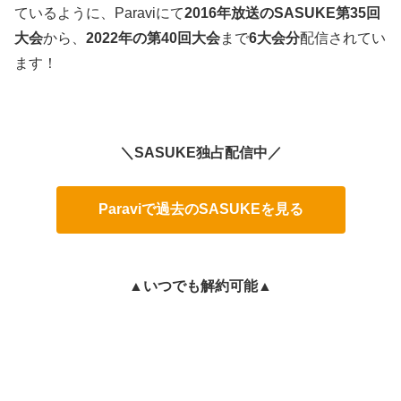
ているように、Paraviにて
2016年放送のSASUKE第35回
大会
から、
2022年の第40回大会
まで
6大会分
配信されてい
ます！
＼SASUKE独占配信中／
Paraviで過去のSASUKEを見る
▲いつでも解約可能▲