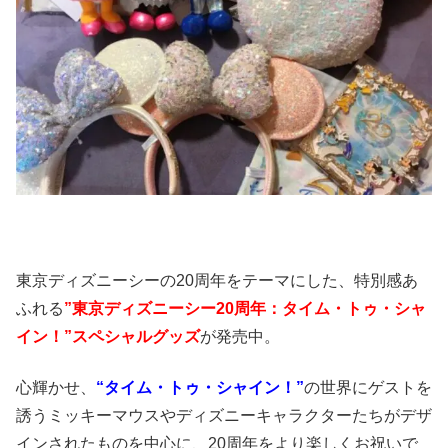
東京ディズニーシーの20周年をテーマにした、特別感あ
ふれる
”東京ディズニーシー20周年：タイム・トゥ・シャ
イン！”スペシャルグッズ
が発売中。
心輝かせ、
“タイム・トゥ・シャイン！”
の世界にゲストを
誘うミッキーマウスやディズニーキャラクターたちがデザ
インされたものを中心に、20周年をより楽しくお祝いで