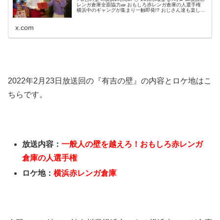
レンガ倉庫全面協力🧱 おもしろ赤レンガ倉庫の人選手権
横浜中のギャングが集まり一触即発!? おじさん達も楽しめ
る場所！ ナイスー♪🥌 ■OPも公開中🎉 #誰もが知るおしゃ
れスポット #おしゃれとは無縁のネタばかり
x.com
2022年2月23日放送回の『有吉の壁』の内容とロケ地はこ
ちらです。
放送内容：
一般人の壁を越えろ！おもしろ赤レンガ
倉庫の人選手権
ロケ地：
横浜赤レンガ倉庫