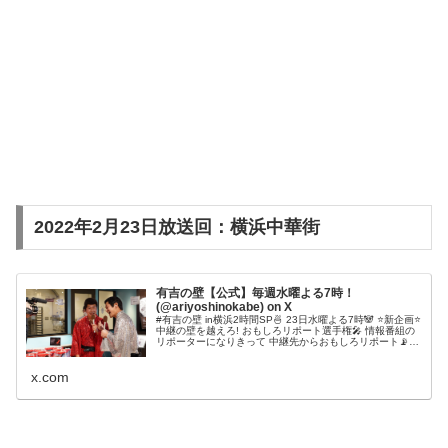
2022年2月23日放送回：横浜中華街
有吉の壁【公式】毎週水曜よる7時！
(@ariyoshinokabe) on X
#有吉の壁 in横浜2時間SP🍜 23日水曜よる7時🐼 ⭐️新企画⭐️
中継の壁を越えろ! おもしろリポート選手権🎤 情報番組の
リポーターになりきって 中継先からおもしろリポート📡
お楽しみに！ ▼OP公開中🎉 #マヂラブの意外な才能爆発
💡 #あの大物リポーターも登場 #ズームイン
x.com