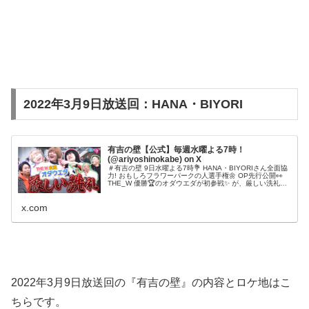
2022年3月9日放送回：HANA・BIYORI
有吉の壁【公式】毎週水曜よる7時！
(@ariyoshinokabe) on X
＃有吉の壁 9日水曜よる7時💐 HANA・BIYORIさん全面協
力! おもしろフラワーパークの人選手権🌼 OP先行公開👀
THE_W 優勝🏆のオダウエダが初参戦✨ が、厳しい洗礼を
浴びる⁉️ さらにランジャタイ伊藤に変化
が⁉️ お楽しみに✨ #髪を刈りが
x.com
ちな番組
2022年3月9日放送回の『有吉の壁』の内容とロケ地はこ
ちらです。