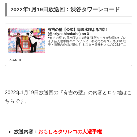
2022年1月19日放送回：渋谷タワーレコード
有吉の壁【公式】毎週水曜よる7時！
(@ariyoshinokabe) on X
#有吉の壁 19日水曜よる7時🕺 強烈キャラが勢揃い! ブレ
イク芸人選手権🎉🎉 シソンヌ・初めてのリズムネタ🐼 蛙
亭・衝撃の作品が誕生🥄 ミスター壁安村さんの2022年迷?
キャラ🍜 流行語が取れても取れなくてもまずは目指せトレ
ンド入り! お楽しみに✨ ■OP #芸歴16年目で初
x.com
2022年1月19日放送回の『有吉の壁』の内容とロケ地はこ
ちらです。
放送内容：
おもしろタワレコの人選手権