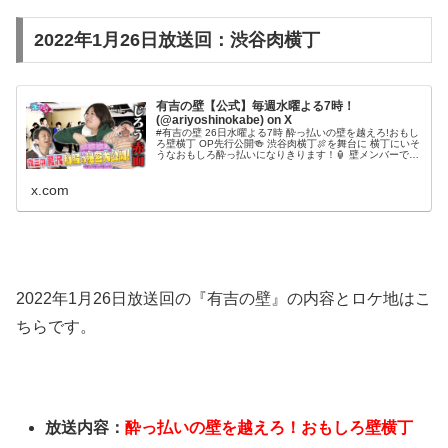
2022年1月26日放送回：渋谷肉横丁
有吉の壁【公式】毎週水曜よる7時！
(@ariyoshinokabe) on X
#有吉の壁 26日水曜よる7時 酔っ払いの壁を越えろ!おもし
ろ壁横丁 OP先行公開🍻 渋谷肉横丁🍖を舞台に 横丁にいそ
うなおもしろ酔っ払いになりきります！🏮 壁メンバーで飲
みに行ったらとてもカオスだろうなぁ… そんな日が早く来
ることを祈って! #黒沢さんのオシャレの秘密
x.com
2022年1月26日放送回の『有吉の壁』の内容とロケ地はこ
ちらです。
放送内容：
酔っ払いの壁を越えろ！おもしろ壁横丁