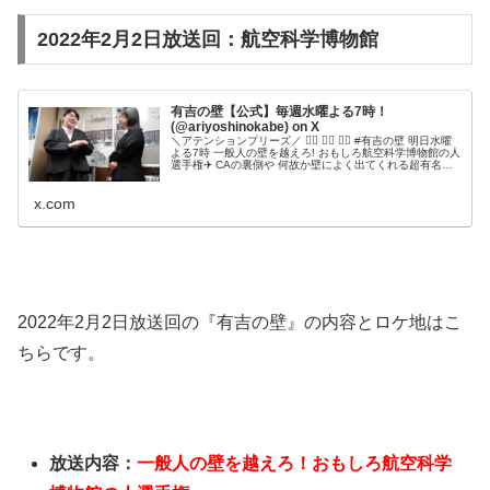
2022年2月2日放送回：航空科学博物館
有吉の壁【公式】毎週水曜よる7時！
(@ariyoshinokabe) on X
＼アテンションプリーズ／ 💁‍♀️ 💁‍♀️ 💁‍♀️ #有吉の壁 明日水曜
よる7時 一般人の壁を越えろ! おもしろ航空科学博物館の人
選手権✈️ CAの裏側や 何故か壁によく出てくれる超有名海
外歌手など 濃厚なお笑いの旅へとご案内致します✨ ご搭乗
お待ちしております🧑‍✈️ ▼OP公開中
x.com
2022年2月2日放送回の『有吉の壁』の内容とロケ地はこ
ちらです。
放送内容：
一般人の壁を越えろ！おもしろ航空科学