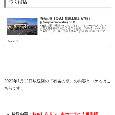
つくば店
有吉の壁【公式】毎週水曜よる7時！
(@ariyoshinokabe) on X
#有吉の壁 今夜7時🐧 おもしろドン・キホーテの人 ブレイ
ク芸人選手権の2本立て 今年もお笑い100%💪 ゴールデン
でも気にせず、裸、下ネタ多めですが 笑いの為に全力でお
届けしてますので 温かい目で笑ってもらえたら幸いです😀
■見逃し配信 #水曜は壁があるから早く帰ろう
x.com
2022年1月12日放送回の『有吉の壁』の内容とロケ地はこ
ちらです。
放送内容：
おもしろドン・キホーテの人選手権