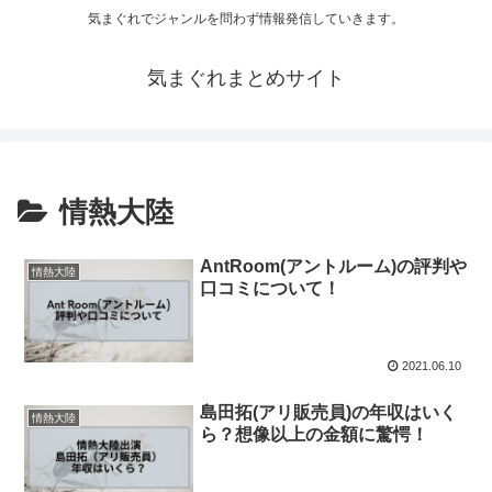
気まぐれでジャンルを問わず情報発信していきます。
気まぐれまとめサイト
情熱大陸
AntRoom(アントルーム)の評判や
情熱大陸
口コミについて！
2021.06.10
島田拓(アリ販売員)の年収はいく
情熱大陸
ら？想像以上の金額に驚愕！